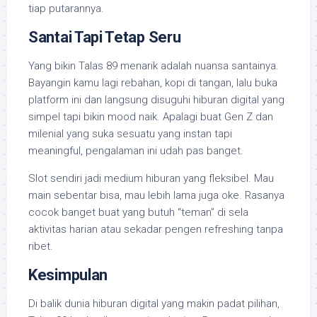
tiap putarannya.
Santai Tapi Tetap Seru
Yang bikin Talas 89 menarik adalah nuansa santainya.
Bayangin kamu lagi rebahan, kopi di tangan, lalu buka
platform ini dan langsung disuguhi hiburan digital yang
simpel tapi bikin mood naik. Apalagi buat Gen Z dan
milenial yang suka sesuatu yang instan tapi
meaningful, pengalaman ini udah pas banget.
Slot sendiri jadi medium hiburan yang fleksibel. Mau
main sebentar bisa, mau lebih lama juga oke. Rasanya
cocok banget buat yang butuh “teman” di sela
aktivitas harian atau sekadar pengen refreshing tanpa
ribet.
Kesimpulan
Di balik dunia hiburan digital yang makin padat pilihan,