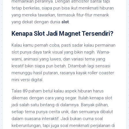
memainkan perannya. Dengan atmosfer santai tapi
tetap berkelas, siapa pun bisa ikut menikmati hiburan
yang mereka tawarkan, termasuk fitur-fitur menarik
yang dekat dengan dunia
slot
.
Kenapa Slot Jadi Magnet Tersendiri?
Kalau kamu pernah coba, pasti sadar kalau permainan
slot punya daya tarik visual yang bikin nagih. Warna-
warni, animasi yang luwes, dan variasi tema yang
kreatif bikin siapa pun betah. Ditambah lagi sensasi
menunggu hasil putaran, rasanya kayak roller coaster
mini versi digital.
Talas 89 paham betul kalau aspek hiburan harus
dikemas dengan cara yang segar. Itulah kenapa slot
jadi salah satu bintang di dalamnya. Banyak pilihan,
setiap tema punya cerita unik, dan semuanya dibalut
dalam suasana interaktif. Jadi bukan cuma soal
keberuntungan, tapi juga soal menikmati perjalanan di