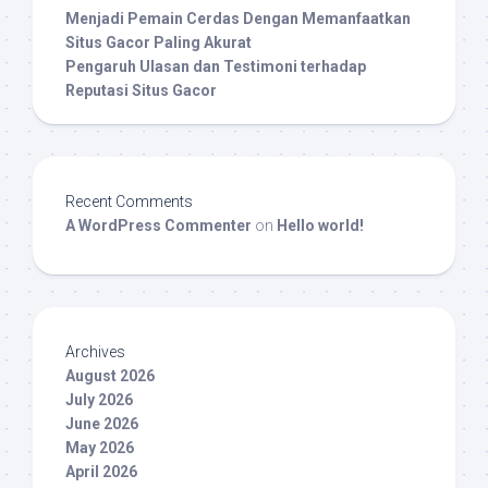
Menjadi Pemain Cerdas Dengan Memanfaatkan
Situs Gacor Paling Akurat
Pengaruh Ulasan dan Testimoni terhadap
Reputasi Situs Gacor
Recent Comments
A WordPress Commenter
on
Hello world!
Archives
August 2026
July 2026
June 2026
May 2026
April 2026