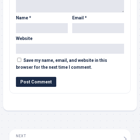
Name
*
Email
*
Website
Save my name, email, and website in this
browser for the next time I comment.
NEXT