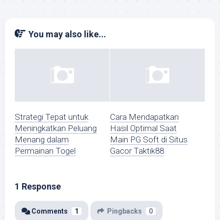
You may also like...
Strategi Tepat untuk
Cara Mendapatkan
Meningkatkan Peluang
Hasil Optimal Saat
Menang dalam
Main PG Soft di Situs
Permainan Togel
Gacor Taktik88
1 Response
Comments
1
Pingbacks
0