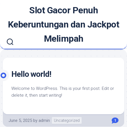
Skip
Slot Gacor Penuh
to
content
Keberuntungan dan Jackpot
Melimpah
Hello world!
Welcome to WordPress. This is your first post. Edit or
delete it, then start writing!
June 5, 2025
by
admin
Uncategorized
1