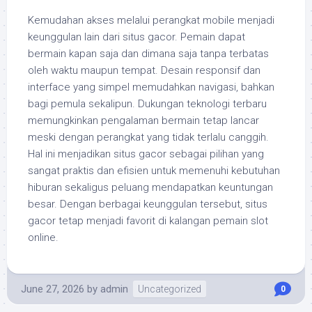
Kemudahan akses melalui perangkat mobile menjadi
keunggulan lain dari situs gacor. Pemain dapat
bermain kapan saja dan dimana saja tanpa terbatas
oleh waktu maupun tempat. Desain responsif dan
interface yang simpel memudahkan navigasi, bahkan
bagi pemula sekalipun. Dukungan teknologi terbaru
memungkinkan pengalaman bermain tetap lancar
meski dengan perangkat yang tidak terlalu canggih.
Hal ini menjadikan situs gacor sebagai pilihan yang
sangat praktis dan efisien untuk memenuhi kebutuhan
hiburan sekaligus peluang mendapatkan keuntungan
besar. Dengan berbagai keunggulan tersebut, situs
gacor tetap menjadi favorit di kalangan pemain slot
online.
June 27, 2026
by
admin
Uncategorized
0