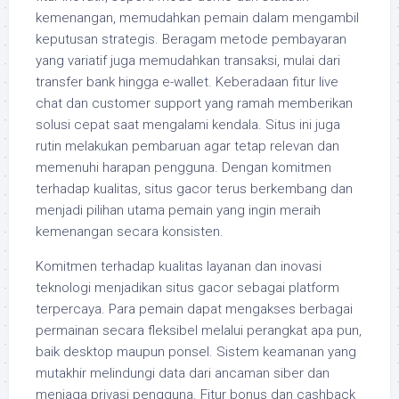
kemenangan, memudahkan pemain dalam mengambil
keputusan strategis. Beragam metode pembayaran
yang variatif juga memudahkan transaksi, mulai dari
transfer bank hingga e-wallet. Keberadaan fitur live
chat dan customer support yang ramah memberikan
solusi cepat saat mengalami kendala. Situs ini juga
rutin melakukan pembaruan agar tetap relevan dan
memenuhi harapan pengguna. Dengan komitmen
terhadap kualitas, situs gacor terus berkembang dan
menjadi pilihan utama pemain yang ingin meraih
kemenangan secara konsisten.
Komitmen terhadap kualitas layanan dan inovasi
teknologi menjadikan situs gacor sebagai platform
terpercaya. Para pemain dapat mengakses berbagai
permainan secara fleksibel melalui perangkat apa pun,
baik desktop maupun ponsel. Sistem keamanan yang
mutakhir melindungi data dari ancaman siber dan
menjaga privasi pengguna. Fitur bonus dan cashback