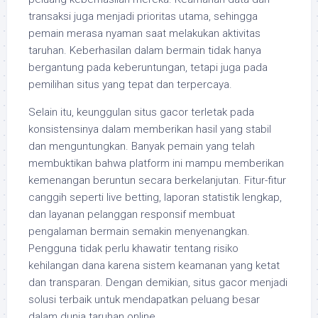
transaksi juga menjadi prioritas utama, sehingga
pemain merasa nyaman saat melakukan aktivitas
taruhan. Keberhasilan dalam bermain tidak hanya
bergantung pada keberuntungan, tetapi juga pada
pemilihan situs yang tepat dan terpercaya.
Selain itu, keunggulan situs gacor terletak pada
konsistensinya dalam memberikan hasil yang stabil
dan menguntungkan. Banyak pemain yang telah
membuktikan bahwa platform ini mampu memberikan
kemenangan beruntun secara berkelanjutan. Fitur-fitur
canggih seperti live betting, laporan statistik lengkap,
dan layanan pelanggan responsif membuat
pengalaman bermain semakin menyenangkan.
Pengguna tidak perlu khawatir tentang risiko
kehilangan dana karena sistem keamanan yang ketat
dan transparan. Dengan demikian, situs gacor menjadi
solusi terbaik untuk mendapatkan peluang besar
dalam dunia taruhan online.