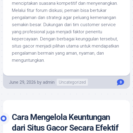
menciptakan suasana kompetitif dan menyenangkan.
Melalui fitur forum diskusi, pemain bisa bertukar
pengalaman dan strategi agar peluang kemenangan
semakin besar. Dukungan dari tim customer service
yang profesional juga menjadi faktor penentu
kepercayaan. Dengan berbagai keunggulan tersebut,
situs gacor menjadi pilihan utama untuk mendapatkan
pengalaman bermain yang aman, nyaman, dan
menguntungkan.
June 29, 2026
by
admin
Uncategorized
0
Cara Mengelola Keuntungan
dari Situs Gacor Secara Efektif