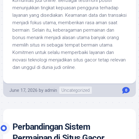
komunitas judi online. Berbagai testimoni positif
menunjukkan tingkat kepuasan pengguna terhadap
layanan yang disediakan. Keamanan data dan transaksi
menjadi fokus utama, memberikan rasa aman saat
bermain. Selain itu, keberagaman permainan dan
bonus menarik menjadi alasan utama banyak orang
memilih situs ini sebagai tempat bermain utama.
Komitmen untuk selalu memperbaiki layanan dan
inovasi teknologi menjadikan situs gacor tetap relevan
dan unggul di dunia judi online.
June 17, 2026
by
admin
Uncategorized
0
Perbandingan Sistem
Permainan di Situs Gacor