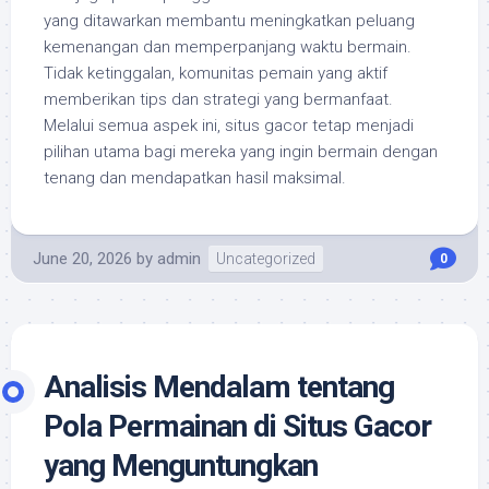
yang ditawarkan membantu meningkatkan peluang
kemenangan dan memperpanjang waktu bermain.
Tidak ketinggalan, komunitas pemain yang aktif
memberikan tips dan strategi yang bermanfaat.
Melalui semua aspek ini, situs gacor tetap menjadi
pilihan utama bagi mereka yang ingin bermain dengan
tenang dan mendapatkan hasil maksimal.
June 20, 2026
by
admin
Uncategorized
0
Analisis Mendalam tentang
Pola Permainan di Situs Gacor
yang Menguntungkan