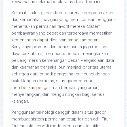
kenyamanan selama beraktivitas di platform ini.
Selain itu, situs gacor dikenal karena kecepatan akses
dan kemudahan navigasi yang memudahkan pengguna
menemukan permainan favorit mereka. Sistem
pembayaran yang cepat dan terpercaya memastikan
kemenangan dapat dicairkan tanpa hambatan.
Banyaknya promosi dan bonus harian juga menjadi
daya tarik utama, membantu pemain meningkatkan
peluang meraih kemenangan besar. Pengelolaan data
dan keamanan transaksi pun menjadi prioritas utama
sehingga data pribadi pengguna terlindungi dengan
baik. Dengan demikian, situs gacor mampu
memberikan pengalaman bermain yang aman,
menyenangkan, dan menguntungkan bagi semua
kalangan.
Penggunaan teknologi canggih dalam situs gacor
membuat sistem permainan tetap fair dan adil. Fitur-
fitur inovatif, seperti mode demo dan statistik