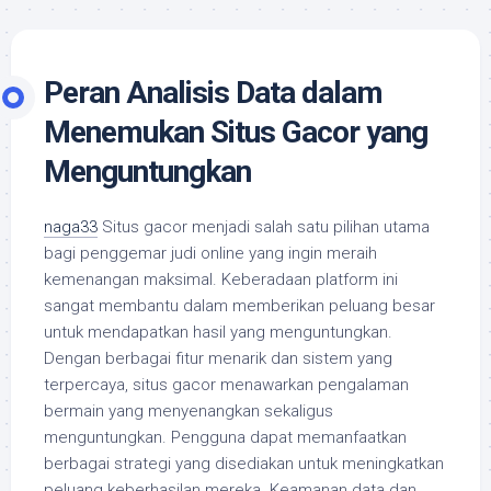
Peran Analisis Data dalam
Menemukan Situs Gacor yang
Menguntungkan
naga33
Situs gacor menjadi salah satu pilihan utama
bagi penggemar judi online yang ingin meraih
kemenangan maksimal. Keberadaan platform ini
sangat membantu dalam memberikan peluang besar
untuk mendapatkan hasil yang menguntungkan.
Dengan berbagai fitur menarik dan sistem yang
terpercaya, situs gacor menawarkan pengalaman
bermain yang menyenangkan sekaligus
menguntungkan. Pengguna dapat memanfaatkan
berbagai strategi yang disediakan untuk meningkatkan
peluang keberhasilan mereka. Keamanan data dan