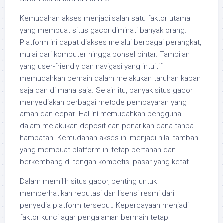
Kemudahan akses menjadi salah satu faktor utama
yang membuat situs gacor diminati banyak orang.
Platform ini dapat diakses melalui berbagai perangkat,
mulai dari komputer hingga ponsel pintar. Tampilan
yang user-friendly dan navigasi yang intuitif
memudahkan pemain dalam melakukan taruhan kapan
saja dan di mana saja. Selain itu, banyak situs gacor
menyediakan berbagai metode pembayaran yang
aman dan cepat. Hal ini memudahkan pengguna
dalam melakukan deposit dan penarikan dana tanpa
hambatan. Kemudahan akses ini menjadi nilai tambah
yang membuat platform ini tetap bertahan dan
berkembang di tengah kompetisi pasar yang ketat.
Dalam memilih situs gacor, penting untuk
memperhatikan reputasi dan lisensi resmi dari
penyedia platform tersebut. Kepercayaan menjadi
faktor kunci agar pengalaman bermain tetap