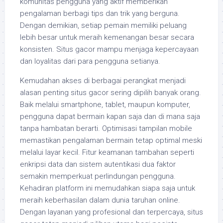
komunitas pengguna yang aktif memberikan
pengalaman berbagi tips dan trik yang berguna.
Dengan demikian, setiap pemain memiliki peluang
lebih besar untuk meraih kemenangan besar secara
konsisten. Situs gacor mampu menjaga kepercayaan
dan loyalitas dari para pengguna setianya.
Kemudahan akses di berbagai perangkat menjadi
alasan penting situs gacor sering dipilih banyak orang.
Baik melalui smartphone, tablet, maupun komputer,
pengguna dapat bermain kapan saja dan di mana saja
tanpa hambatan berarti. Optimisasi tampilan mobile
memastikan pengalaman bermain tetap optimal meski
melalui layar kecil. Fitur keamanan tambahan seperti
enkripsi data dan sistem autentikasi dua faktor
semakin memperkuat perlindungan pengguna.
Kehadiran platform ini memudahkan siapa saja untuk
meraih keberhasilan dalam dunia taruhan online.
Dengan layanan yang profesional dan terpercaya, situs