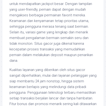
untuk mendapatkan jackpot besar. Dengan tampilan
yang user-friendly, pemain dapat dengan mudah
mengakses berbagai permainan favorit mereka.
Keamanan dan kenyamanan tetap prioritas utama,
sehingga pengguna merasa tenang saat bermain.
Selain itu, variasi game yang lengkap dan menarik
membuat pengalaman bermain semakin seru dan
tidak monoton. Situs gacor juga dikenal karena
kecepatan proses transaksi yang memudahkan
pemain dalam melakukan deposit maupun penarikan
dana.
Kualitas layanan yang diberikan oleh situs gacor
sangat diperhatikan, mulai dari layanan pelanggan yang
siap membantu 24 jam nonstop, hingga sistem
keamanan berlapis yang melindungi data pribadi
pengguna. Penggunaan teknologi terbaru memastikan
setiap transaksi berjalan lancar dan tanpa hambatan.
Fitur bonus dan promosi menarik sering kali ditawarkan