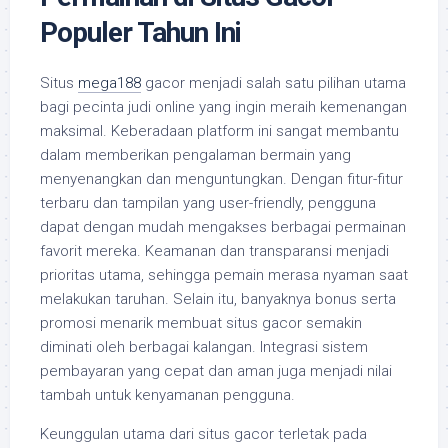
Populer Tahun Ini
Situs
mega188
gacor menjadi salah satu pilihan utama
bagi pecinta judi online yang ingin meraih kemenangan
maksimal. Keberadaan platform ini sangat membantu
dalam memberikan pengalaman bermain yang
menyenangkan dan menguntungkan. Dengan fitur-fitur
terbaru dan tampilan yang user-friendly, pengguna
dapat dengan mudah mengakses berbagai permainan
favorit mereka. Keamanan dan transparansi menjadi
prioritas utama, sehingga pemain merasa nyaman saat
melakukan taruhan. Selain itu, banyaknya bonus serta
promosi menarik membuat situs gacor semakin
diminati oleh berbagai kalangan. Integrasi sistem
pembayaran yang cepat dan aman juga menjadi nilai
tambah untuk kenyamanan pengguna.
Keunggulan utama dari situs gacor terletak pada