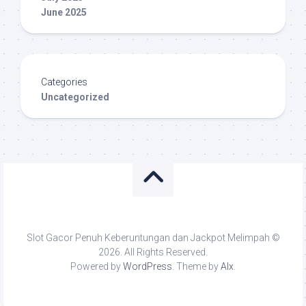
June 2025
Categories
Uncategorized
Slot Gacor Penuh Keberuntungan dan Jackpot Melimpah ©
2026. All Rights Reserved.
Powered by
WordPress
. Theme by
Alx
.