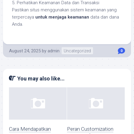
5. Perhatikan Keamanan Data dan Transaksi
Pastikan situs menggunakan sistem keamanan yang
terpercaya
untuk menjaga keamanan
data dan dana
Anda.
August 24, 2025
by
admin
Uncategorized
0
You may also like...
Cara Mendapatkan
Peran Customization