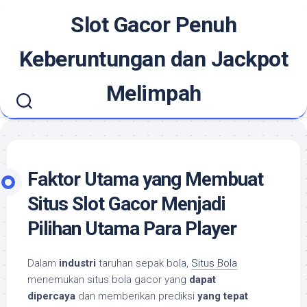
Skip
Slot Gacor Penuh
to
content
Keberuntungan dan Jackpot
Melimpah
Faktor Utama yang Membuat
Situs Slot Gacor Menjadi
Pilihan Utama Para Player
Dalam
industri
taruhan sepak bola,
Situs Bola
menemukan situs bola gacor yang
dapat
dipercaya
dan memberikan prediksi
yang tepat