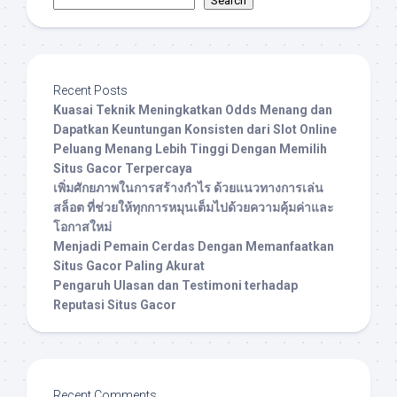
Search
Recent Posts
Kuasai Teknik Meningkatkan Odds Menang dan
Dapatkan Keuntungan Konsisten dari Slot Online
Peluang Menang Lebih Tinggi Dengan Memilih
Situs Gacor Terpercaya
เพิ่มศักยภาพในการสร้างกำไร ด้วยแนวทางการเล่น
สล็อต ที่ช่วยให้ทุกการหมุนเต็มไปด้วยความคุ้มค่าและ
โอกาสใหม่
Menjadi Pemain Cerdas Dengan Memanfaatkan
Situs Gacor Paling Akurat
Pengaruh Ulasan dan Testimoni terhadap
Reputasi Situs Gacor
Recent Comments