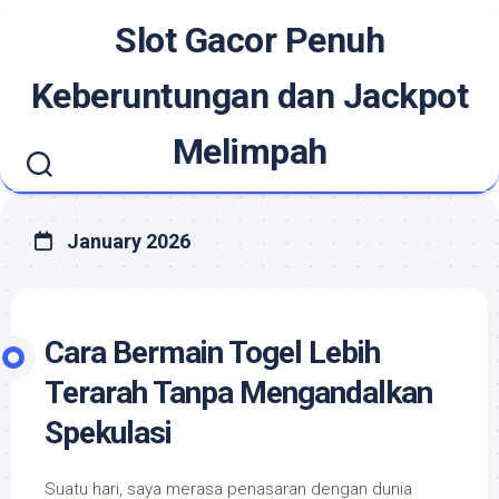
Skip
Slot Gacor Penuh
to
content
Keberuntungan dan Jackpot
Melimpah
January 2026
Cara Bermain Togel Lebih
Terarah Tanpa Mengandalkan
Spekulasi
Suatu hari, saya merasa penasaran dengan dunia