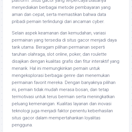
platform. Situs gacor yang terpercaya biasanya
menyediakan berbagai metode pembayaran yang
aman dan cepat, serta memastikan bahwa data
pribadi pemain terlindungi dari ancaman cyber.
Selain aspek keamanan dan kemudahan, variasi
permainan yang tersedia di situs gacor menjadi daya
tarik utama. Beragam pilihan permainan seperti
taruhan olahraga, slot online, poker, dan roulette
disajikan dengan kualitas grafis dan fitur interaktif yang
menarik. Hal ini memungkinkan pemain untuk
mengeksplorasi berbagai genre dan menemukan
permainan favorit mereka. Dengan banyaknya pilihan
ini, pemain tidak mudah merasa bosan, dan tetap
termotivasi untuk terus bermain serta meningkatkan
peluang kemenangan. Kualitas layanan dan inovasi
teknologi juga menjadi faktor penentu keberhasilan
situs gacor dalam mempertahankan loyalitas
pengguna.