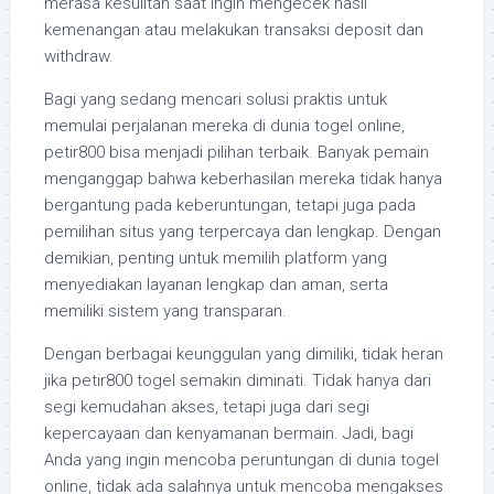
merasa kesulitan saat ingin mengecek hasil
kemenangan atau melakukan transaksi deposit dan
withdraw.
Bagi yang sedang mencari solusi praktis untuk
memulai perjalanan mereka di dunia togel online,
petir800 bisa menjadi pilihan terbaik. Banyak pemain
menganggap bahwa keberhasilan mereka tidak hanya
bergantung pada keberuntungan, tetapi juga pada
pemilihan situs yang terpercaya dan lengkap. Dengan
demikian, penting untuk memilih platform yang
menyediakan layanan lengkap dan aman, serta
memiliki sistem yang transparan.
Dengan berbagai keunggulan yang dimiliki, tidak heran
jika petir800 togel semakin diminati. Tidak hanya dari
segi kemudahan akses, tetapi juga dari segi
kepercayaan dan kenyamanan bermain. Jadi, bagi
Anda yang ingin mencoba peruntungan di dunia togel
online, tidak ada salahnya untuk mencoba mengakses