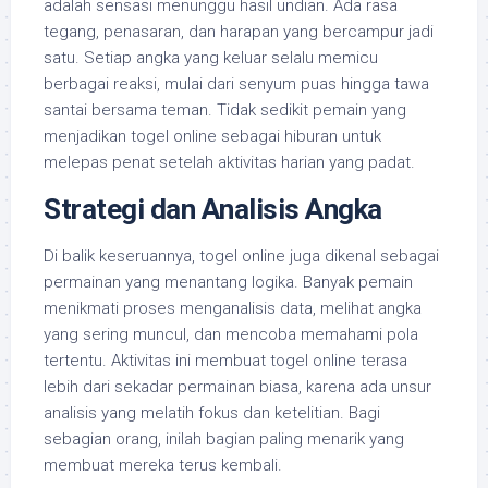
adalah sensasi menunggu hasil undian. Ada rasa
tegang, penasaran, dan harapan yang bercampur jadi
satu. Setiap angka yang keluar selalu memicu
berbagai reaksi, mulai dari senyum puas hingga tawa
santai bersama teman. Tidak sedikit pemain yang
menjadikan togel online sebagai hiburan untuk
melepas penat setelah aktivitas harian yang padat.
Strategi dan Analisis Angka
Di balik keseruannya, togel online juga dikenal sebagai
permainan yang menantang logika. Banyak pemain
menikmati proses menganalisis data, melihat angka
yang sering muncul, dan mencoba memahami pola
tertentu. Aktivitas ini membuat togel online terasa
lebih dari sekadar permainan biasa, karena ada unsur
analisis yang melatih fokus dan ketelitian. Bagi
sebagian orang, inilah bagian paling menarik yang
membuat mereka terus kembali.