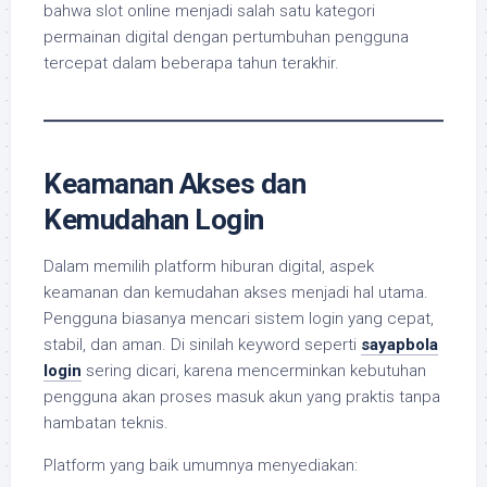
bahwa slot online menjadi salah satu kategori
permainan digital dengan pertumbuhan pengguna
tercepat dalam beberapa tahun terakhir.
Keamanan Akses dan
Kemudahan Login
Dalam memilih platform hiburan digital, aspek
keamanan dan kemudahan akses menjadi hal utama.
Pengguna biasanya mencari sistem login yang cepat,
stabil, dan aman. Di sinilah keyword seperti
sayapbola
login
sering dicari, karena mencerminkan kebutuhan
pengguna akan proses masuk akun yang praktis tanpa
hambatan teknis.
Platform yang baik umumnya menyediakan: