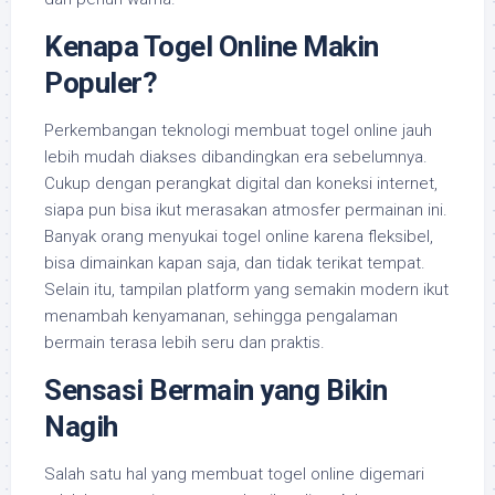
Kenapa Togel Online Makin
Populer?
Perkembangan teknologi membuat togel online jauh
lebih mudah diakses dibandingkan era sebelumnya.
Cukup dengan perangkat digital dan koneksi internet,
siapa pun bisa ikut merasakan atmosfer permainan ini.
Banyak orang menyukai togel online karena fleksibel,
bisa dimainkan kapan saja, dan tidak terikat tempat.
Selain itu, tampilan platform yang semakin modern ikut
menambah kenyamanan, sehingga pengalaman
bermain terasa lebih seru dan praktis.
Sensasi Bermain yang Bikin
Nagih
Salah satu hal yang membuat togel online digemari