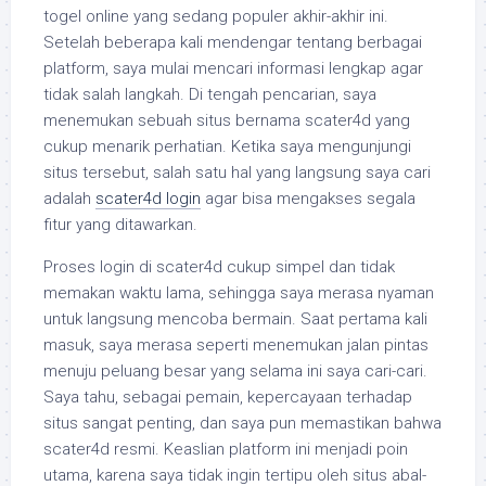
togel online yang sedang populer akhir-akhir ini.
Setelah beberapa kali mendengar tentang berbagai
platform, saya mulai mencari informasi lengkap agar
tidak salah langkah. Di tengah pencarian, saya
menemukan sebuah situs bernama scater4d yang
cukup menarik perhatian. Ketika saya mengunjungi
situs tersebut, salah satu hal yang langsung saya cari
adalah
scater4d login
agar bisa mengakses segala
fitur yang ditawarkan.
Proses login di scater4d cukup simpel dan tidak
memakan waktu lama, sehingga saya merasa nyaman
untuk langsung mencoba bermain. Saat pertama kali
masuk, saya merasa seperti menemukan jalan pintas
menuju peluang besar yang selama ini saya cari-cari.
Saya tahu, sebagai pemain, kepercayaan terhadap
situs sangat penting, dan saya pun memastikan bahwa
scater4d resmi. Keaslian platform ini menjadi poin
utama, karena saya tidak ingin tertipu oleh situs abal-