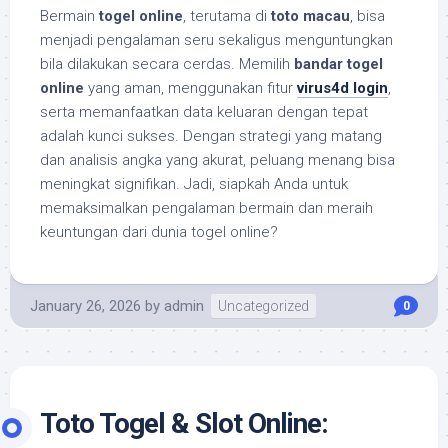
Bermain
togel online
, terutama di
toto macau
, bisa
menjadi pengalaman seru sekaligus menguntungkan
bila dilakukan secara cerdas. Memilih
bandar togel
online
yang aman, menggunakan fitur
virus4d login
,
serta memanfaatkan data keluaran dengan tepat
adalah kunci sukses. Dengan strategi yang matang
dan analisis angka yang akurat, peluang menang bisa
meningkat signifikan. Jadi, siapkah Anda untuk
memaksimalkan pengalaman bermain dan meraih
keuntungan dari dunia togel online?
January 26, 2026
by
admin
Uncategorized
0
Toto Togel & Slot Online: