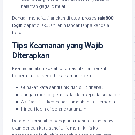
halaman gagal dimuat.
Dengan mengikuti langkah di atas, proses
raja800
login
dapat dilakukan lebih lancar tanpa kendala
berarti.
Tips Keamanan yang Wajib
Diterapkan
Keamanan akun adalah prioritas utama. Berikut
beberapa tips sederhana namun efektif:
Gunakan kata sandi unik dan sulit ditebak
Jangan membagikan data akun kepada siapa pun
Aktifkan fitur keamanan tambahan jika tersedia
Hindari login di perangkat umum
Data dari komunitas pengguna menunjukkan bahwa
akun dengan kata sandi unik memiliki risiko