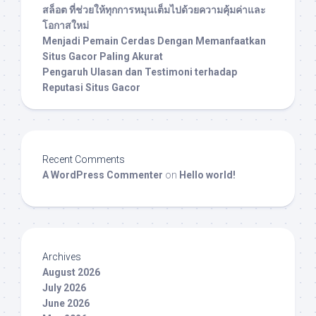
สล็อต ที่ช่วยให้ทุกการหมุนเต็มไปด้วยความคุ้มค่าและ
โอกาสใหม่
Menjadi Pemain Cerdas Dengan Memanfaatkan
Situs Gacor Paling Akurat
Pengaruh Ulasan dan Testimoni terhadap
Reputasi Situs Gacor
Recent Comments
A WordPress Commenter
on
Hello world!
Archives
August 2026
July 2026
June 2026