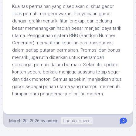
Kualitas permainan yang disediakan di situs gacor
tidak pernah mengecewakan. Penyediaan game
dengan grafik menarik, fitur lengkap, dan peluang
besar memenangkan hadiah besar menjadi daya tarik
utama. Penggunaan sistem RNG (Random Number
Generator) memastikan keadilan dan transparansi
dalam setiap putaran permainan. Promosi dan bonus
menarik juga rutin diberikan untuk menambah
semangat pemain dalam bermain. Selain itu, update
konten secara berkala menjaga suasana tetap segar
dan tidak monoton. Semua aspek ini menjadikan situs
gacor sebagai pilihan utama yang mampu memenuhi
harapan para penggemar judi online modern.
March 20, 2026
by
admin
Uncategorized
0