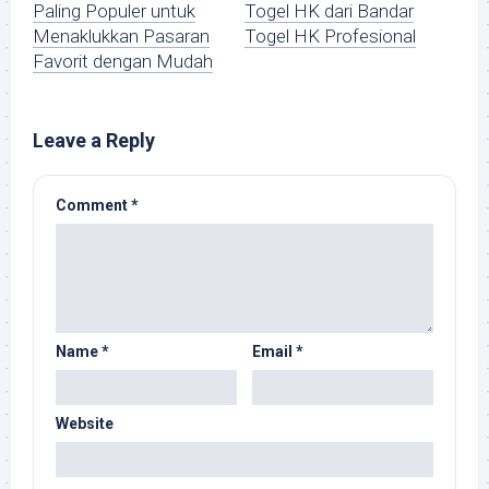
Paling Populer untuk
Togel HK dari Bandar
Menaklukkan Pasaran
Togel HK Profesional
Favorit dengan Mudah
Leave a Reply
Comment
*
Name
*
Email
*
Website