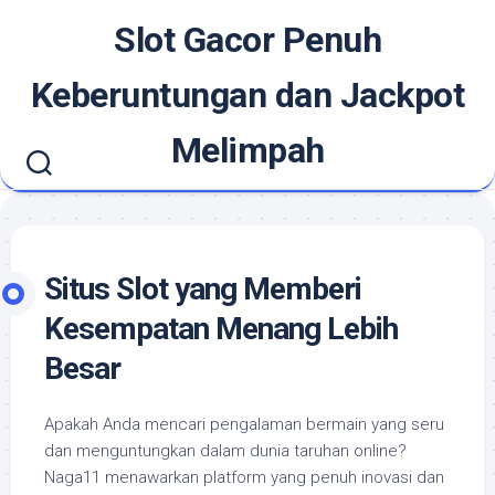
Skip
Slot Gacor Penuh
to
content
Keberuntungan dan Jackpot
Melimpah
Situs Slot yang Memberi
Kesempatan Menang Lebih
Besar
Apakah Anda mencari pengalaman bermain yang seru
dan menguntungkan dalam dunia taruhan online?
Naga11 menawarkan platform yang penuh inovasi dan