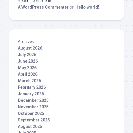
Recent Comments
A WordPress Commenter
on
Hello world!
Archives
August 2026
July 2026
June 2026
May 2026
April 2026
March 2026
February 2026
January 2026
December 2025
November 2025
October 2025
September 2025
August 2025