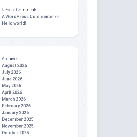
Recent Comments
A WordPress Commenter
on
Hello world!
Archives
August 2026
July 2026
June 2026
May 2026
April 2026
March 2026
February 2026
January 2026
December 2025
November 2025
October 2025