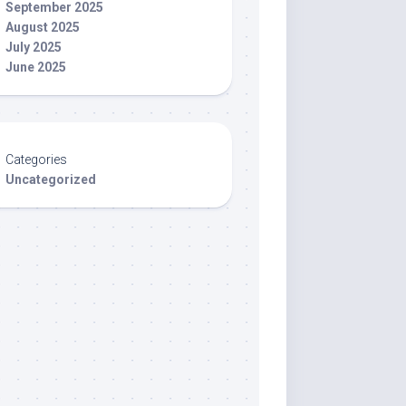
September 2025
August 2025
July 2025
June 2025
Categories
Uncategorized