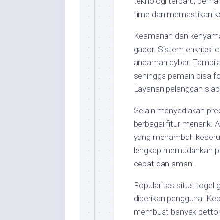
teknologi terbaru, pema
time dan memastikan ke
Keamanan dan kenyamana
gacor. Sistem enkripsi c
ancaman cyber. Tampila
sehingga pemain bisa fo
Layanan pelanggan sia
Selain menyediakan pred
berbagai fitur menarik. 
yang menambah keserua
lengkap memudahkan pr
cepat dan aman.
Popularitas situs togel
diberikan pengguna. Ke
membuat banyak bettor 