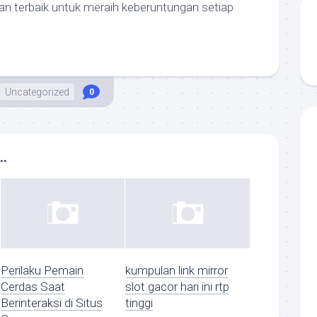
ihan terbaik untuk meraih keberuntungan setiap
Uncategorized
0
..
Perilaku Pemain
kumpulan link mirror
Cerdas Saat
slot gacor hari ini rtp
Berinteraksi di Situs
tinggi