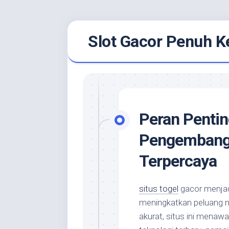
Skip
Slot Gacor Penuh 
to
content
Peran Penti
Pengembanga
Terpercaya
situs togel
gacor menjadi
meningkatkan peluang m
akurat, situs ini menaw