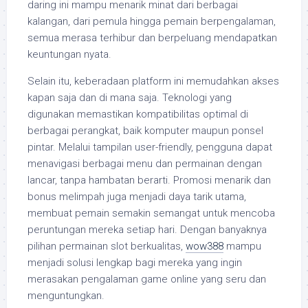
daring ini mampu menarik minat dari berbagai
kalangan, dari pemula hingga pemain berpengalaman,
semua merasa terhibur dan berpeluang mendapatkan
keuntungan nyata.
Selain itu, keberadaan platform ini memudahkan akses
kapan saja dan di mana saja. Teknologi yang
digunakan memastikan kompatibilitas optimal di
berbagai perangkat, baik komputer maupun ponsel
pintar. Melalui tampilan user-friendly, pengguna dapat
menavigasi berbagai menu dan permainan dengan
lancar, tanpa hambatan berarti. Promosi menarik dan
bonus melimpah juga menjadi daya tarik utama,
membuat pemain semakin semangat untuk mencoba
peruntungan mereka setiap hari. Dengan banyaknya
pilihan permainan slot berkualitas,
wow388
mampu
menjadi solusi lengkap bagi mereka yang ingin
merasakan pengalaman game online yang seru dan
menguntungkan.