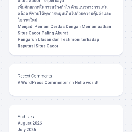
Situs Gacor Terpercaya
เพิ่มศักยภาพในการสร้างกำไร ด้วยแนวทางการเล่น
สล็อต ที่ช่วยให้ทุกการหมุนเต็มไปด้วยความคุ้มค่าและ
โอกาสใหม่
Menjadi Pemain Cerdas Dengan Memanfaatkan
Situs Gacor Paling Akurat
Pengaruh Ulasan dan Testimoni terhadap
Reputasi Situs Gacor
Recent Comments
A WordPress Commenter
on
Hello world!
Archives
August 2026
July 2026