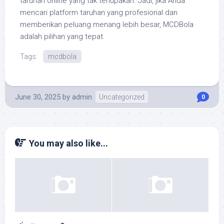
taruhan online yang tak terlupakan. Jadi, jika Anda
mencari platform taruhan yang profesional dan
memberikan peluang menang lebih besar, MCDBola
adalah pilihan yang tepat.
Tags:
mcdbola
June 30, 2025
by
admin
Uncategorized
0
You may also like...