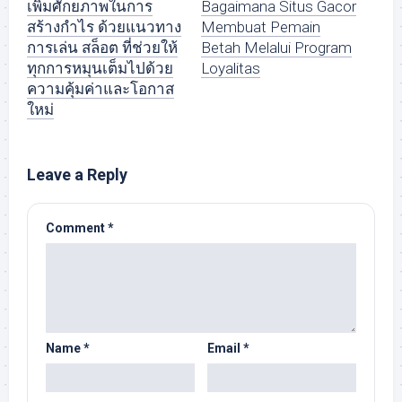
เพิ่มศักยภาพในการ
Bagaimana Situs Gacor
สร้างกำไร ด้วยแนวทาง
Membuat Pemain
การเล่น สล็อต ที่ช่วยให้
Betah Melalui Program
ทุกการหมุนเต็มไปด้วย
Loyalitas
ความคุ้มค่าและโอกาส
ใหม่
Leave a Reply
Comment
*
Name
*
Email
*