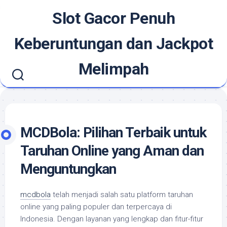
Skip
Slot Gacor Penuh
to
content
Keberuntungan dan Jackpot
Melimpah
MCDBola: Pilihan Terbaik untuk
Taruhan Online yang Aman dan
Menguntungkan
mcdbola
telah menjadi salah satu platform taruhan
online yang paling populer dan terpercaya di
Indonesia. Dengan layanan yang lengkap dan fitur-fitur