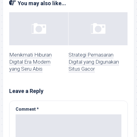
You may also like...
Menikmati Hiburan
Strategi Pemasaran
Digital Era Modern
Digital yang Digunakan
yang Seru Abis
Situs Gacor
Leave a Reply
Comment
*