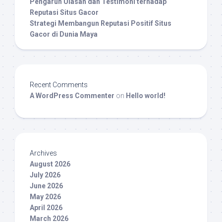
Pengaruh Ulasan dan Testimoni terhadap
Reputasi Situs Gacor
Strategi Membangun Reputasi Positif Situs
Gacor di Dunia Maya
Recent Comments
A WordPress Commenter
on
Hello world!
Archives
August 2026
July 2026
June 2026
May 2026
April 2026
March 2026