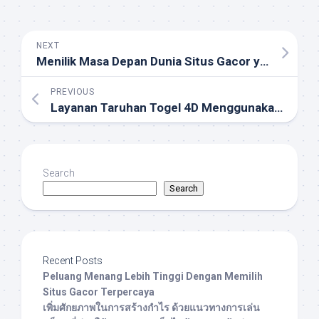
NEXT
Menilik Masa Depan Dunia Situs Gacor yang Cerah
PREVIOUS
Layanan Taruhan Togel 4D Menggunakan Keamanan Terenkripsi
Search
Search
Recent Posts
Peluang Menang Lebih Tinggi Dengan Memilih
Situs Gacor Terpercaya
เพิ่มศักยภาพในการสร้างกำไร ด้วยแนวทางการเล่น