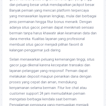
dan peluang besar untuk mendapatkan jackpot besar.
Banyak pemain yang mencari platform terpercaya
yang menawarkan layanan lengkap, mulai dari berbagai
jenis permainan hingga fitur bonus menarik. Dengan
adanya situs gacor, pemain dapat menikmati sensasi
bermain tanpa harus khawatir akan keamanan data dan
dana mereka. Kualitas layanan yang profesional
membuat situs gacor menjadi pilihan favorit di
kalangan penggemar judi daring.
Selain menawarkan peluang kemenangan tinggi, situs
gacor juga dikenal karena kecepatan transaksi dan
layanan pelanggan yang responsif. Pemain dapat
melakukan deposit maupun penarikan dana dengan
proses yang cepat dan aman, mendukung
kenyamanan selama bermain. Fitur live chat atau
customer support 24 jam memudahkan pemain
mengatasi berbagai kendala saat bermain.
Pengalaman pengguna yang memuaskan menjadi