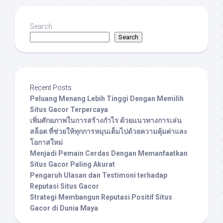
Search
Search
Recent Posts
Peluang Menang Lebih Tinggi Dengan Memilih
Situs Gacor Terpercaya
เพิ่มศักยภาพในการสร้างกำไร ด้วยแนวทางการเล่น
สล็อต ที่ช่วยให้ทุกการหมุนเต็มไปด้วยความคุ้มค่าและ
โอกาสใหม่
Menjadi Pemain Cerdas Dengan Memanfaatkan
Situs Gacor Paling Akurat
Pengaruh Ulasan dan Testimoni terhadap
Reputasi Situs Gacor
Strategi Membangun Reputasi Positif Situs
Gacor di Dunia Maya