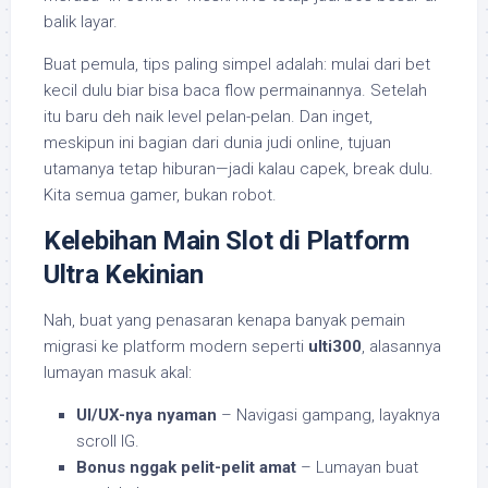
balik layar.
Buat pemula, tips paling simpel adalah: mulai dari bet
kecil dulu biar bisa baca flow permainannya. Setelah
itu baru deh naik level pelan-pelan. Dan inget,
meskipun ini bagian dari dunia judi online, tujuan
utamanya tetap hiburan—jadi kalau capek, break dulu.
Kita semua gamer, bukan robot.
Kelebihan Main Slot di Platform
Ultra Kekinian
Nah, buat yang penasaran kenapa banyak pemain
migrasi ke platform modern seperti
ulti300
, alasannya
lumayan masuk akal:
UI/UX-nya nyaman
– Navigasi gampang, layaknya
scroll IG.
Bonus nggak pelit-pelit amat
– Lumayan buat