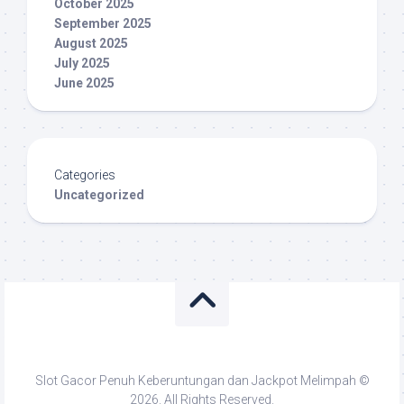
October 2025
September 2025
August 2025
July 2025
June 2025
Categories
Uncategorized
Slot Gacor Penuh Keberuntungan dan Jackpot Melimpah ©
2026. All Rights Reserved.