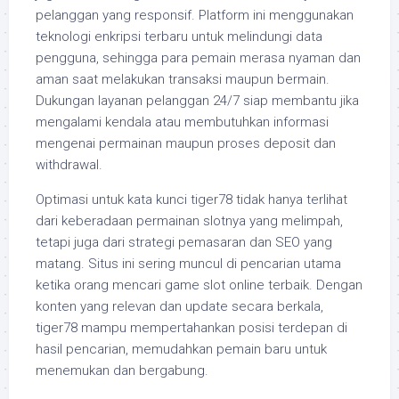
pelanggan yang responsif. Platform ini menggunakan
teknologi enkripsi terbaru untuk melindungi data
pengguna, sehingga para pemain merasa nyaman dan
aman saat melakukan transaksi maupun bermain.
Dukungan layanan pelanggan 24/7 siap membantu jika
mengalami kendala atau membutuhkan informasi
mengenai permainan maupun proses deposit dan
withdrawal.
Optimasi untuk kata kunci tiger78 tidak hanya terlihat
dari keberadaan permainan slotnya yang melimpah,
tetapi juga dari strategi pemasaran dan SEO yang
matang. Situs ini sering muncul di pencarian utama
ketika orang mencari game slot online terbaik. Dengan
konten yang relevan dan update secara berkala,
tiger78 mampu mempertahankan posisi terdepan di
hasil pencarian, memudahkan pemain baru untuk
menemukan dan bergabung.