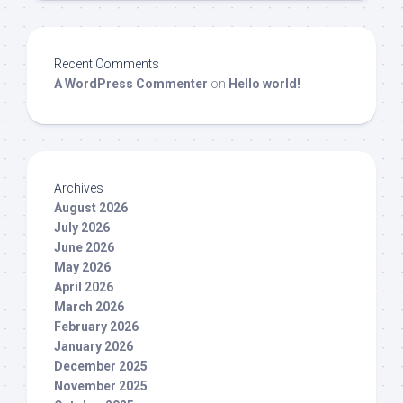
Recent Comments
A WordPress Commenter
on
Hello world!
Archives
August 2026
July 2026
June 2026
May 2026
April 2026
March 2026
February 2026
January 2026
December 2025
November 2025