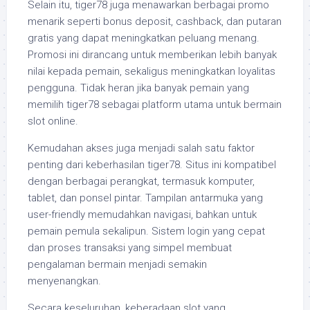
Selain itu, tiger78 juga menawarkan berbagai promo
menarik seperti bonus deposit, cashback, dan putaran
gratis yang dapat meningkatkan peluang menang.
Promosi ini dirancang untuk memberikan lebih banyak
nilai kepada pemain, sekaligus meningkatkan loyalitas
pengguna. Tidak heran jika banyak pemain yang
memilih tiger78 sebagai platform utama untuk bermain
slot online.
Kemudahan akses juga menjadi salah satu faktor
penting dari keberhasilan tiger78. Situs ini kompatibel
dengan berbagai perangkat, termasuk komputer,
tablet, dan ponsel pintar. Tampilan antarmuka yang
user-friendly memudahkan navigasi, bahkan untuk
pemain pemula sekalipun. Sistem login yang cepat
dan proses transaksi yang simpel membuat
pengalaman bermain menjadi semakin
menyenangkan.
Secara keseluruhan, keberadaan slot yang