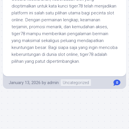
dioptimalkan untuk kata kunci tiger78 telah menjadikan
platform ini salah satu pilihan utama bagi pecinta slot
online. Dengan permainan lengkap, keamanan
terjamin, promosi menarik, dan kemudahan akses,
tiger78 mampu memberikan pengalaman bermain
yang maksimal sekaligus peluang mendapatkan
keuntungan besar. Bagi siapa saja yang ingin mencoba
keberuntungan di dunia slot online, tiger78 adalah
pilihan yang patut dipertimbangkan.
January 13, 2026
by
admin
Uncategorized
0