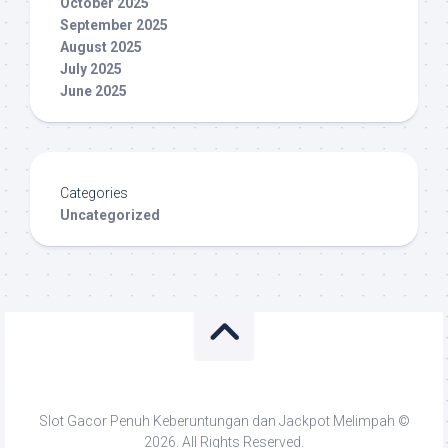
October 2025
September 2025
August 2025
July 2025
June 2025
Categories
Uncategorized
Slot Gacor Penuh Keberuntungan dan Jackpot Melimpah ©
2026. All Rights Reserved.