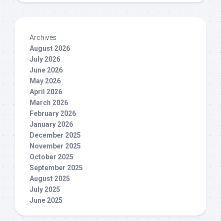
Archives
August 2026
July 2026
June 2026
May 2026
April 2026
March 2026
February 2026
January 2026
December 2025
November 2025
October 2025
September 2025
August 2025
July 2025
June 2025