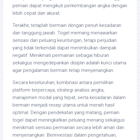
pemain dapat mengikuti perkembangan angka dengan
lebih cepat dan akurat.
Terakhir, tetaplah bermain dengan penuh kesadaran
dan tanggung jawab. Togel memang menawarkan
sensasi dan peluang keuntungan, tetapi perjudian
yang tidak terkendali dapat menimbulkan dampak
negatif. Menikmati permainan sebagai hiburan
sekaligus mengedepankan disiplin adalah kunci utama
agar pengalaman bermain tetap menyenangkan.
Secara keseluruhan, kombinasi antara pemilihan
platform terpercaya, strategi analisis angka,
manajemen modal yang tepat, serta kesadaran dalam
bermain menjadi resep utama untuk meraih hasil
optimal. Dengan pendekatan yang matang, pemain
togel dapat meningkatkan peluang menang sekaligus
menikmati sensasi permainan secara lebih aman dan
menyenangkan. Berinvestasi dalam pengetahuan,