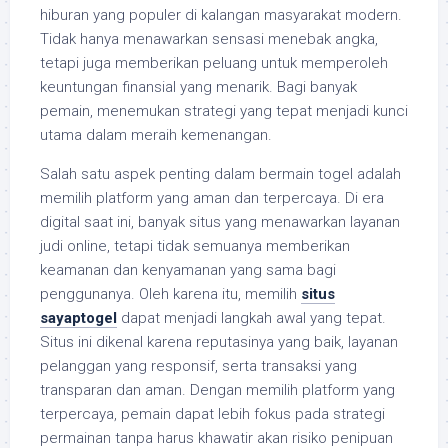
hiburan yang populer di kalangan masyarakat modern.
Tidak hanya menawarkan sensasi menebak angka,
tetapi juga memberikan peluang untuk memperoleh
keuntungan finansial yang menarik. Bagi banyak
pemain, menemukan strategi yang tepat menjadi kunci
utama dalam meraih kemenangan.
Salah satu aspek penting dalam bermain togel adalah
memilih platform yang aman dan terpercaya. Di era
digital saat ini, banyak situs yang menawarkan layanan
judi online, tetapi tidak semuanya memberikan
keamanan dan kenyamanan yang sama bagi
penggunanya. Oleh karena itu, memilih
situs
sayaptogel
dapat menjadi langkah awal yang tepat.
Situs ini dikenal karena reputasinya yang baik, layanan
pelanggan yang responsif, serta transaksi yang
transparan dan aman. Dengan memilih platform yang
terpercaya, pemain dapat lebih fokus pada strategi
permainan tanpa harus khawatir akan risiko penipuan