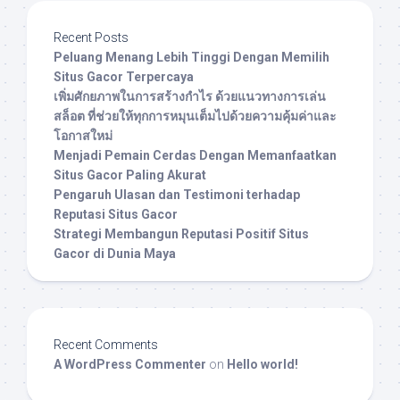
Recent Posts
Peluang Menang Lebih Tinggi Dengan Memilih
Situs Gacor Terpercaya
เพิ่มศักยภาพในการสร้างกำไร ด้วยแนวทางการเล่น
สล็อต ที่ช่วยให้ทุกการหมุนเต็มไปด้วยความคุ้มค่าและ
โอกาสใหม่
Menjadi Pemain Cerdas Dengan Memanfaatkan
Situs Gacor Paling Akurat
Pengaruh Ulasan dan Testimoni terhadap
Reputasi Situs Gacor
Strategi Membangun Reputasi Positif Situs
Gacor di Dunia Maya
Recent Comments
A WordPress Commenter
on
Hello world!