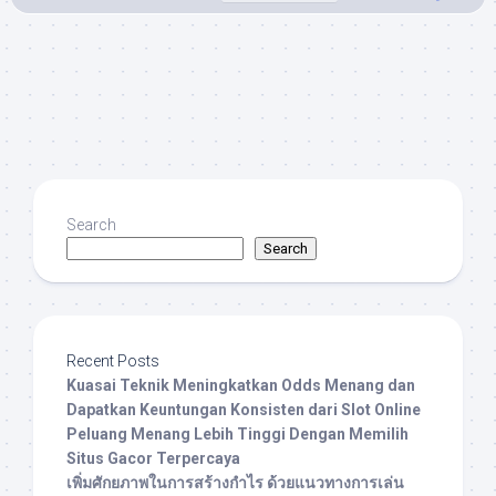
Search
Search
Recent Posts
Kuasai Teknik Meningkatkan Odds Menang dan
Dapatkan Keuntungan Konsisten dari Slot Online
Peluang Menang Lebih Tinggi Dengan Memilih
Situs Gacor Terpercaya
เพิ่มศักยภาพในการสร้างกำไร ด้วยแนวทางการเล่น