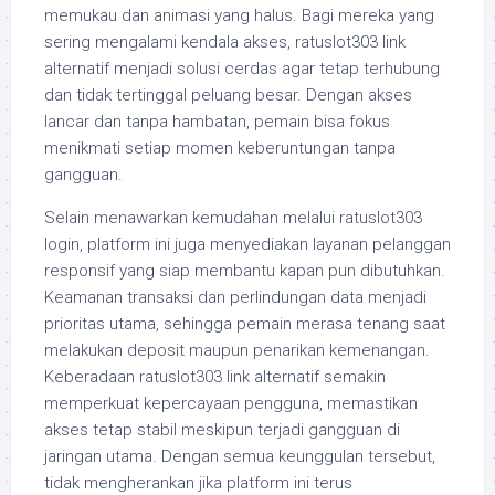
memukau dan animasi yang halus. Bagi mereka yang
sering mengalami kendala akses, ratuslot303 link
alternatif menjadi solusi cerdas agar tetap terhubung
dan tidak tertinggal peluang besar. Dengan akses
lancar dan tanpa hambatan, pemain bisa fokus
menikmati setiap momen keberuntungan tanpa
gangguan.
Selain menawarkan kemudahan melalui ratuslot303
login, platform ini juga menyediakan layanan pelanggan
responsif yang siap membantu kapan pun dibutuhkan.
Keamanan transaksi dan perlindungan data menjadi
prioritas utama, sehingga pemain merasa tenang saat
melakukan deposit maupun penarikan kemenangan.
Keberadaan ratuslot303 link alternatif semakin
memperkuat kepercayaan pengguna, memastikan
akses tetap stabil meskipun terjadi gangguan di
jaringan utama. Dengan semua keunggulan tersebut,
tidak mengherankan jika platform ini terus