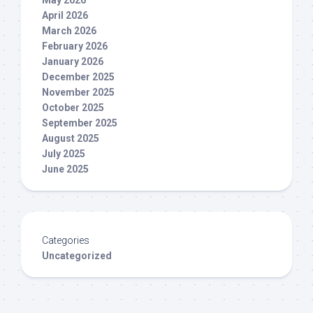
May 2026
April 2026
March 2026
February 2026
January 2026
December 2025
November 2025
October 2025
September 2025
August 2025
July 2025
June 2025
Categories
Uncategorized