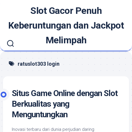
Skip
Slot Gacor Penuh
to
content
Keberuntungan dan Jackpot
Melimpah
ratuslot303 login
Situs Game Online dengan Slot
Berkualitas yang
Menguntungkan
Inovasi terbaru dari dunia perjudian daring