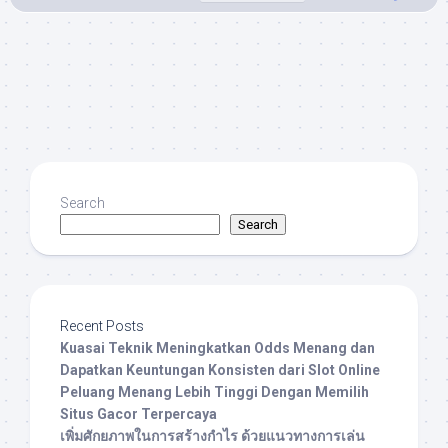
Search
Search
Recent Posts
Kuasai Teknik Meningkatkan Odds Menang dan
Dapatkan Keuntungan Konsisten dari Slot Online
Peluang Menang Lebih Tinggi Dengan Memilih
Situs Gacor Terpercaya
เพิ่มศักยภาพในการสร้างกำไร ด้วยแนวทางการเล่น