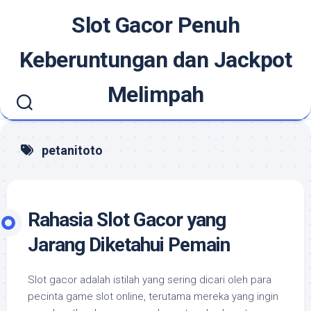
Skip
Slot Gacor Penuh
to
content
Keberuntungan dan Jackpot
Melimpah
petanitoto
Rahasia Slot Gacor yang
Jarang Diketahui Pemain
Slot gacor adalah istilah yang sering dicari oleh para
pecinta game slot online, terutama mereka yang ingin