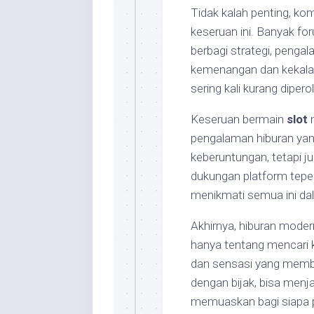
Tidak kalah penting, ko
keseruan ini. Banyak f
berbagi strategi, penga
kemenangan dan kekalah
sering kali kurang dipero
Keseruan bermain
slot
pengalaman hiburan yan
keberuntungan, tetapi ju
dukungan platform tepe
menikmati semua ini d
Akhirnya, hiburan moder
hanya tentang mencari
dan sensasi yang memban
dengan bijak, bisa men
memuaskan bagi siapa 