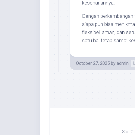
kesehariannya.
Dengan perkembangan te
siapa pun bisa menikmati
fleksibel, aman, dan se
satu hal tetap sama: ke
October 27, 2025
by
admin
U
Slot G