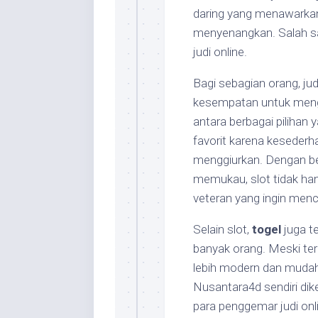
daring yang menawarkan 
menyenangkan. Salah sa
judi online.
Bagi sebagian orang, jud
kesempatan untuk mengu
antara berbagai pilihan 
favorit karena keseder
menggiurkan. Dengan be
memukau, slot tidak ha
veteran yang ingin menca
Selain slot,
togel
juga t
banyak orang. Meski terd
lebih modern dan mudah 
Nusantara4d sendiri dike
para penggemar judi onl