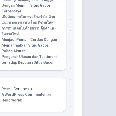
Dengan Memilih Situs Gacor
Terpercaya
เพิ่มศักยภาพในการสร้างกำไร ด้วย
แนวทางการเล่น สล็อต ที่ช่วยให้ทุก
การหมุนเต็มไปด้วยความคุ้มค่าและ
โอกาสใหม่
Menjadi Pemain Cerdas Dengan
Memanfaatkan Situs Gacor
Paling Akurat
Pengaruh Ulasan dan Testimoni
terhadap Reputasi Situs Gacor
Recent Comments
A WordPress Commenter
on
Hello world!