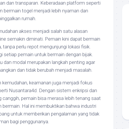
n dan transparan. Keberadaan platform seperti
 bermain togel menjadi lebih nyaman dan
ninggalkan rumah.
kemudahan akses menjadi salah satu alasan
ne semakin diminati. Pemain kini dapat bermain
, tanpa perlu repot mengunjungi lokasi fisik.
i setiap pemain untuk bermain dengan bijak.
u dan modal merupakan langkah penting agar
nangkan dan tidak berubah menjadi masalah.
an kemudahan, keamanan juga menjadi fokus
perti Nusantara4d. Dengan sistem enkripsi dan
 canggih, pemain bisa merasa lebih tenang saat
 bermain. Hal ini membuktikan bahwa industri
embang untuk memberikan pengalaman yang tidak
 aman bagi penggunanya.