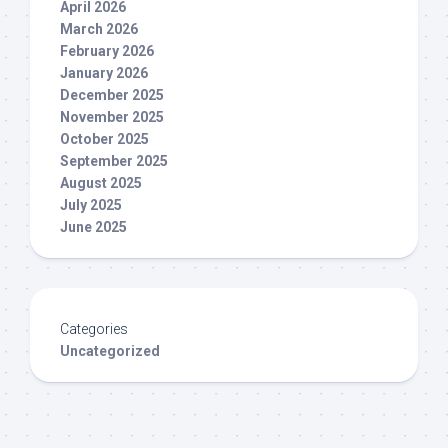
April 2026
March 2026
February 2026
January 2026
December 2025
November 2025
October 2025
September 2025
August 2025
July 2025
June 2025
Categories
Uncategorized