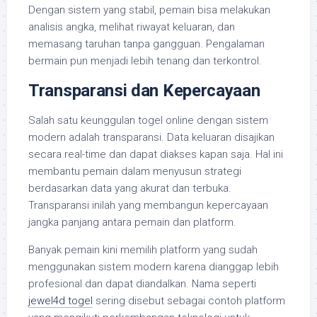
Dengan sistem yang stabil, pemain bisa melakukan
analisis angka, melihat riwayat keluaran, dan
memasang taruhan tanpa gangguan. Pengalaman
bermain pun menjadi lebih tenang dan terkontrol.
Transparansi dan Kepercayaan
Salah satu keunggulan togel online dengan sistem
modern adalah transparansi. Data keluaran disajikan
secara real-time dan dapat diakses kapan saja. Hal ini
membantu pemain dalam menyusun strategi
berdasarkan data yang akurat dan terbuka.
Transparansi inilah yang membangun kepercayaan
jangka panjang antara pemain dan platform.
Banyak pemain kini memilih platform yang sudah
menggunakan sistem modern karena dianggap lebih
profesional dan dapat diandalkan. Nama seperti
jewel4d togel
sering disebut sebagai contoh platform