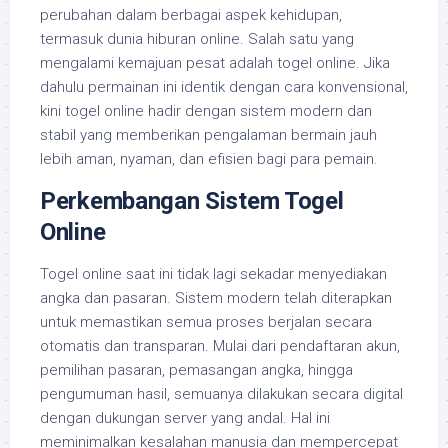
perubahan dalam berbagai aspek kehidupan,
termasuk dunia hiburan online. Salah satu yang
mengalami kemajuan pesat adalah togel online. Jika
dahulu permainan ini identik dengan cara konvensional,
kini togel online hadir dengan sistem modern dan
stabil yang memberikan pengalaman bermain jauh
lebih aman, nyaman, dan efisien bagi para pemain.
Perkembangan Sistem Togel
Online
Togel online saat ini tidak lagi sekadar menyediakan
angka dan pasaran. Sistem modern telah diterapkan
untuk memastikan semua proses berjalan secara
otomatis dan transparan. Mulai dari pendaftaran akun,
pemilihan pasaran, pemasangan angka, hingga
pengumuman hasil, semuanya dilakukan secara digital
dengan dukungan server yang andal. Hal ini
meminimalkan kesalahan manusia dan mempercepat