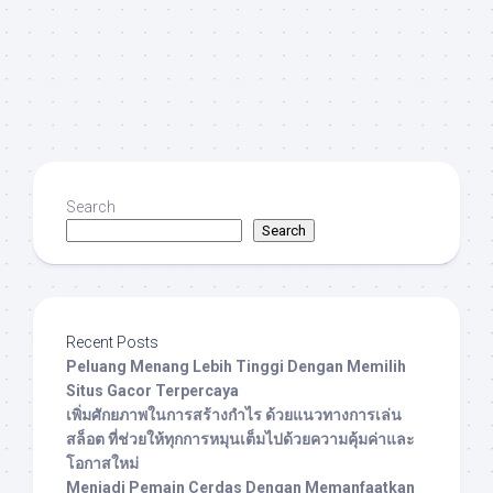
Search
Search
Recent Posts
Peluang Menang Lebih Tinggi Dengan Memilih
Situs Gacor Terpercaya
เพิ่มศักยภาพในการสร้างกำไร ด้วยแนวทางการเล่น
สล็อต ที่ช่วยให้ทุกการหมุนเต็มไปด้วยความคุ้มค่าและ
โอกาสใหม่
Menjadi Pemain Cerdas Dengan Memanfaatkan