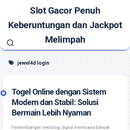
Skip
Slot Gacor Penuh
to
content
Keberuntungan dan Jackpot
Melimpah
jewel4d login
Togel Online dengan Sistem
Modern dan Stabil: Solusi
Bermain Lebih Nyaman
Perkembangan teknologi digital membawa banyak