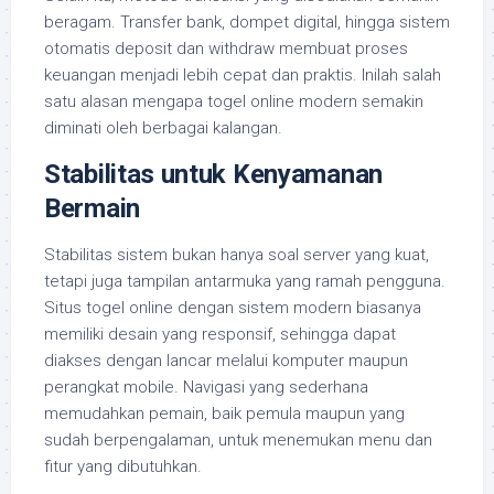
beragam. Transfer bank, dompet digital, hingga sistem
otomatis deposit dan withdraw membuat proses
keuangan menjadi lebih cepat dan praktis. Inilah salah
satu alasan mengapa togel online modern semakin
diminati oleh berbagai kalangan.
Stabilitas untuk Kenyamanan
Bermain
Stabilitas sistem bukan hanya soal server yang kuat,
tetapi juga tampilan antarmuka yang ramah pengguna.
Situs togel online dengan sistem modern biasanya
memiliki desain yang responsif, sehingga dapat
diakses dengan lancar melalui komputer maupun
perangkat mobile. Navigasi yang sederhana
memudahkan pemain, baik pemula maupun yang
sudah berpengalaman, untuk menemukan menu dan
fitur yang dibutuhkan.